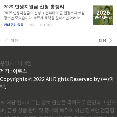
부 또는 지자체가 발행하는 정책형 소비 바우처로, 국민
2025 민생지원금 신청 총정리
의 생활비 절감과 소비 촉진을 목표로 합니다. 보통 전
통시장, 지역 소상공인 매장, 온라인몰 등에서 사용 가
2025 민생지원금의 신청 조건부터 지급 일정까지 핵심
능하며, 일정 금액의 할인이나 포인트 환급, 캐시백 등
정보만 모았습니다. 빠르게 혜택을 원하시면 아래 버튼
의 형태로 제공됩니다.어떻게 받을 수 있나요?민생회복
에서 확인하세요. 민생지원금 신청 바로가기👆 민생지
카테고리 없음
2025. 7. 6. 13:03
소비쿠폰의 신청 방법은 지자체마다 다르지만 보통 다
원금이란? 민생지원금은 정부가 저소득층, 중산층 이하
음 절차를 따릅니다:지자체 또는 정부 플랫폼 접속본인
가구, 소상공인 등을 대상으로 생활 안정과 소비 진작을
인증 후 신청선정 시 문자 또는 앱으로 쿠폰 발급..
위한 직접지원금입니다. 기존의 재난지원금 또는 긴급
이전
다음
복지제도와 유사하나, 지급 대상을 확대하고 신청 절차
를 간소화했다는 점이 특징입니다.2025년 지원금 주요
일정 신청 시작일: 2025년 7월 15일(예정)신청 마감일:
2025년 8월 30일지급 개시일: 신청일로부터 최대 14
운영자 : 닉네임
일 이내※ 일정은 지자체별로 차이가 있을 수 있으므로,
복지로 사이트 또는 각 지역 주민센터 공지사항을 반드
제작 : 아로스
시 확인하시기 바랍니다.신청 자격 구..
Copyrights © 2022 All Rights Reserved by (주)아
백.
※ 해당 웹사이트는 정보 전달을 목적으로 운영하고 있으
며, 금융 상품 판매 및 중개의 목적이 아닌 정보만 전달합