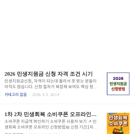
2026 민생지원금 신청 자격 조건 시기
민생지원금신청, 자격이 되는데 몰라서 못 받는 분들이
아직도 많습니다. 신청 절차가 복잡해 보여도 핵심 정보
만 알면 5분 안에 완료할 수 있고, 가구 상황에 따라 수
카테고리 없음
2026. 4. 5. 20:14
십만 원에서 수백만 원까지 혜택이 달라지니 지금 바로
확인하세요.민생지원금 신청 바로가기민생지원금신청
자격조건 총정리민생지원금은 기준 중위소득 100%
1차 2차 민생회복 소비쿠폰 오프라인 신청방법
이하 가구를 기본 대상으로 하며, 가구원 수와 소득 수
준에 따라 지원 금액이 달라집니다. 건강보험료 납부 기
소비쿠폰 지급액 확인하기 소비쿠폰 사용처 보기 📌 민
준으로 자격 여부를 1차 판단하므로, 신청 전 본인 가구
생회복 소비쿠폰 오프라인 신청방법📅 신청 기간1차: 2
의 건강보험료 고지서를 반드시 확인하세요. 재산 기준
025년 7월 21일(월) ~ 9월 12일(금)2차: 2025년 9월