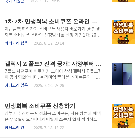
국가 지원금
2025. 8. 17. 20:35
도 함께 적용되며, 금융재산과 부동산 합산액이 일정 한
22일 ~ 10월 31일 (※ 소득 상위 10%는 제외 대상)🏢
도를 초과하면 지원 대상에서 제외될 수 있습니다.요약:
어디에서 신청할 수 있나요?주소지 관할 주민센터읍·면
기준 중위소득 100% 이하 + 건강보험료 기준 충족 시
·동 행정복지센터지역사랑상품권 오프라인 창구 (일부
1차 2차 민생회복 소비쿠폰 온라인 신청방법
신청 가능, 신..
지자체 운영)※ 지자체에 따라 신청 장소가 상이할 수
있으므로, 사전에 정부24 또는 해당 지자체 홈페이지에
지급금액 확인하기 소비쿠폰 사용처 바로가기 📌 민생
서 확인하시기 바랍니다.📄 필요한 서류신분증 (주민등
회복 소비쿠폰 온라인 신청방법📅 신청 기간1차: 2025
록증, 운전면허증, 여권 등)주민등록등본 또는 가족관
년 7월 21일(월) ~ 9월 12일(금)2차: 2025년 9월 22일
카테고리 없음
2025. 8. 17. 20:14
계증명서 (가구 단위 신청 시)통장사본 또는 지급받을
~ 10월 31일 (※ 소득 상위 10%는 제외) ✅ 온라인 신
카드 정보기초생활수급자/차상위계층 증명서 (해당
청 플랫폼별 방법📱 카카오페이 신청 방법카카오톡 실
시)🧾 오프라인 신청 절차1. 주민센터 방..
행 → 카카오페이 진입메인 배너 또는 '혜택' 탭에서 ‘민
갤럭시 Z 폴드7 전격 공개! 사양부터 출시일, 가격까지 총정리
생회복 소비쿠폰’ 선택본인인증 후 카드 충전형 또는 지
역사랑상품권 중 선택👉 카카오페이 공식 홈페이지🟢
Z폴드 사전구매 바로가기 드디어 삼성 갤럭시 Z 폴드7
네이버페이 신청 방법네이버 앱 실행 → 페이 탭 → 혜
이 공개되었습니다. 프리미엄 폴더블 스마트폰의 대표
택/이벤트 이동신청 배너 클릭 → 본인인증 후 선택신
주자인 Z 폴드 시리즈는 해마다 혁신을 거듭해 왔으며,
카테고리 없음
2025. 7. 20. 23:26
청 후 결제 시 포인트 적립 혜택 제공👉 네이버페이 신
이번 Z 폴드7은 성능, 디자인, 휴대성 모든 면에서 폴더
청 페이지🔵 토스 앱 신청 방법토스 앱 실행 → 정부지
블폰의 끝판왕이라 불릴 만합니다.이 글에서는 갤럭시
원금 메뉴 진입‘민생회복..
Z 폴드7의 주요 스펙, 특징, 출시일, 가격 정보, 전작과
민생회복 소비쿠폰 신청하기
의 차이점 등을 정리해 드리겠습니다. 📱 갤럭시 Z 폴드
7 주요 스펙 내부 디스플레이7.6인치 QXGA+ AMOLE
정부가 추진하는 민생회복 소비쿠폰, 사용 방법과 혜택
D 120Hz커버 디스플레이6.2인치 HD+ AMOLED 120
은 무엇일까요? 어디서 어떻게 쓰는지 쉽게 정리해드립
Hz프로세서Qualcomm Snapdragon 8 Gen 3 for
니다. 빠르게 민생회복 소비쿠폰 정보를 원하시면 아래
카테고리 없음
2025. 7. 13. 13:22
Galaxy램/저장12GB / 256GB~1TB배터리4,800m
버튼에서 확인하세요. 민생회복 소비쿠폰 바로 확인하
Ah, 25W 고속 충전, 무선 충전 지원후면 카메라5..
기 👆 민생회복 소비쿠폰이란? 민생회복 소비쿠폰은 정