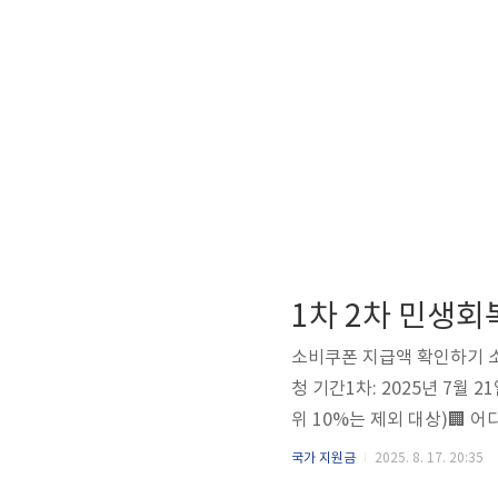
1차 2차 민생
소비쿠폰 지급액 확인하기 소
청 기간1차: 2025년 7월 21일
위 10%는 제외 대상)🏢
지역사랑상품권 오프라인 창구
국가 지원금
2025. 8. 17. 20:35
므로, 사전에 정부24 또는