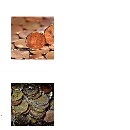
인
,
는
항
저
맞