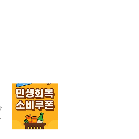
상
터
증