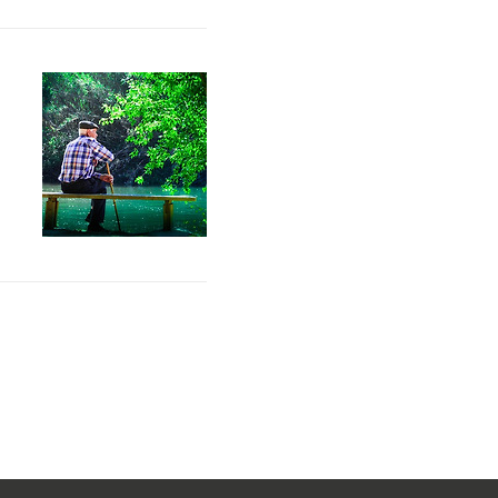
졌
확
복
공
8