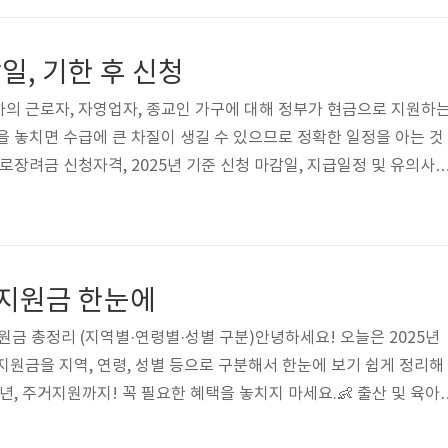
 사용처 등 꼭 알아야 할 정보를 정리해드립니다.지원금 대상자는 누구
 지원금을 전 국민 대상으로 지급하는 것을 원칙으로 하고 있습니다. 단
, 기한 후 신청
의 근로자, 자영업자, 종교인 가구에 대해 정부가 현금으로 지원하
을 놓치면 수급에 큰 차질이 생길 수 있으므로 정확한 일정을 아는 것
로장려금 신청자격, 2025년 기준 신청 마감일, 지급일정 및 유의사
로장려금 신청하기근로장려금 신청자격과 조건근로장려금은 일하는 
 위한 현금성 복지제도다. 근로자, 자영업자, 종교인이 대상이며, 가
 등에 따라 신청 자격이 정해진다.가구 유형: 단독가구, 홑벌이 가구, 
 연 소득 2,200만원 이하홑벌이 가구: 연 소득 3,200만원 이하맞벌
부지원금 한눈에
이하..
원금 총정리 (지역별·연령별·성별 구분)안녕하세요! 오늘은 2025년
지원금을 지역, 연령, 성별 등으로 구분해서 한눈에 보기 쉽게 정리해
년, 주거지원까지! 꼭 필요한 혜택을 놓치지 마세요.👶 출산 및 육아
육아휴직 급여가 월 최대 250만원으로 상향되었고, 이제는 사후지급