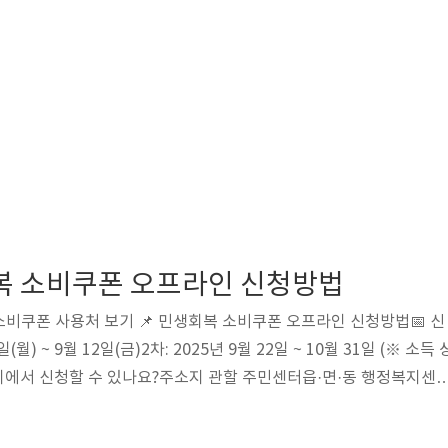
회복 소비쿠폰 오프라인 신청방법
비쿠폰 사용처 보기 📌 민생회복 소비쿠폰 오프라인 신청방법📅 신
(월) ~ 9월 12일(금)2차: 2025년 9월 22일 ~ 10월 31일 (※ 소득 
 어디에서 신청할 수 있나요?주소지 관할 주민센터읍·면·동 행정복지센
 (일부 지자체 운영)※ 지자체에 따라 신청 장소가 상이할 수 있으
 해당 지자체 홈페이지에서 확인하시기 바랍니다.📄 필요한 서류신분