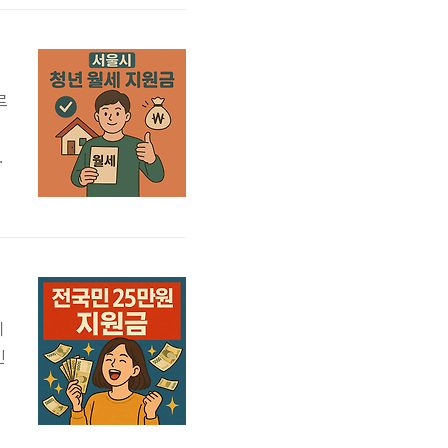
사
.
르
를
월
지
민