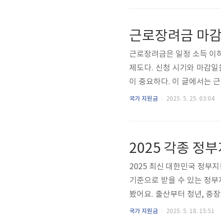
자, 신청 방법, 지급 일정,
가요? 정부는 이번 25만원
근로장려금 마감일
소득 상위 10%..
근로장려금은 일정 소득 이하
제도다. 신청 시기와 마감일
이 중요하다. 이 글에서는 근
을 상세하게 안내한다. 근
국가 지원금
2025. 5. 25. 03:04
소득 가구의 근로를 장려하기
구 유형과 연령, 소득, 재산
벌이 가구소득 기준:단독가구:
2025 각종 정
이 가구: 연 소득 3,800만원 
2025 최신 대한민국 정부지
기준으로 받을 수 있는 정부
봤어요. 출산부터 청년, 중장
지원1. 육아휴직 급여 확대
국가 지원금
2025. 5. 18. 15:51