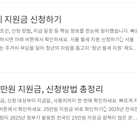
여권 등)주민등록등본 또는 가족관계증명서 (가구 단위 신청 시)통장
기초생활수급자/차상위계층 증명서 (해당 시)🧾 오프라인 신청 절차1
세 지원금 신청하기
조건, 신청 방법, 지급 일정 등 핵심 정보를 한눈에 정리했습니다. 빠
원하시면 아래 버튼에서 확인하세요. 서울 월세 지원 신청하기👆 서울
는 주거비 부담을 덜어 청년의 자립을 돕고자 ‘청년 월세 지원’ 제도
격 요건을 갖춘 청년들에게 매달 일정 금액의 월세를 최대 10개월간
은 누구인가요? 만 19세 ~ 39세 이하, 중위소득 150% 이하, 부모
이 대상입니다. 고시원·원룸 등 다양한 주거형태에 적용 가능합니다.
어떻게 받을 수 있나요? 월 최대 20만 원, 최대 10개월 지원됩니다. 
25만원 지원금, 신청방법 총정리
원금, 신청 대상부터 지급일, 사용처까지 한 번에 확인하세요. 빠르게 
버튼에서 확인하세요. 25만원 지원금 바로 확인하기👆 2025년 전국
정리 2025년 정부가 발표한 전국민 25만원 지원금 정책이 많은 관심
원금은 경기 침체와 물가 상승에 따른 소비 진작 및 국민 생활 안정화를
대다수가 혜택을 받을 수 있는 제도입니다.이번 글에서는 지원금 대상