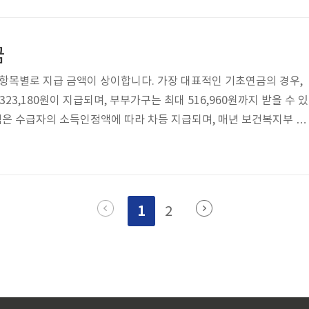
모두 사용 가능하다는 것도 큰 장점!👉 고용노동부 바로가기2. 출산휴
 후 18개월 이내라면, 출산휴가와 육아휴직을 한 번에 신청 가능해
월해졌답니다.👉 고용노동부 바로가기3. 육아기 근로시간 단축 급여 
금
보는 분..
 항목별로 지급 금액이 상이합니다. 가장 대표적인 기초연금의 경우,
23,180원이 지급되며, 부부가구는 최대 516,960원까지 받을 수 있
금액은 수급자의 소득인정액에 따라 차등 지급되며, 매년 보건복지부 고
다. 노인 일자리 및 사회활동 지원사업에 참여하는 경우, 근무 시간에
의 활동비가 제공됩니다. 주거 및 의료비 지원 역시 해당 지자체 또는 
이 조정되며, 임대주택 지원은 월세 보조 형태 또는 공공임대주택 제
인 지원금 알아보기👆지원 항목지급 금액비고기초연금월 최대 323,1
1
2
..